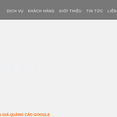
T
DỊCH VỤ
KHÁCH HÀNG
GIỚI THIỆU
TIN TỨC
LIÊN
R
A
N
G
OOK ADS
C
H
Ủ
G GIÁ QUẢNG CÁO GOOGLE