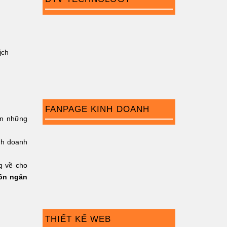
ịch
FANPAGE KINH DOANH
ến những
nh doanh
g về cho
gốn ngân
THIẾT KẾ WEB