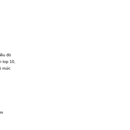
iều đó
n top 10,
có mức
ếm