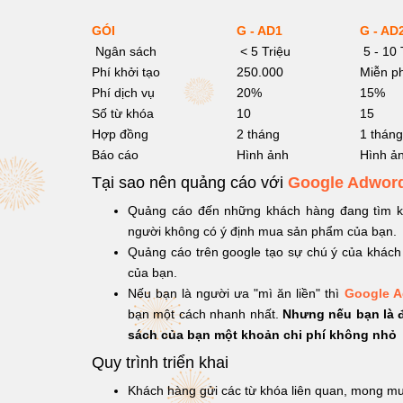
GÓI
G - AD1
G - AD
Ngân sách
< 5 Triệu
5 - 10 
Phí khởi tạo
250.000
Miễn p
Phí dịch vụ
20%
15%
Số từ khóa
10
15
Hợp đồng
2 tháng
1 tháng
Báo cáo
Hình ảnh
Hình ả
Tại sao nên quảng cáo với
Google Adwor
Quảng cáo đến những khách hàng đang tìm ki
người không có ý định mua sản phẩm của bạn.
Quảng cáo trên google tạo sự chú ý của khách 
của bạn.
Nếu bạn là người ưa "mì ăn liền" thì
Google 
bạn một cách nhanh nhất.
Nhưng nếu bạn là đ
sách của bạn một khoản chi phí không nhỏ
Quy trình triển khai
Khách hàng gửi các từ khóa liên quan, mong mu