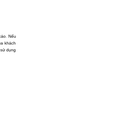
cáo. Nếu
ủa khách
u sử dụng