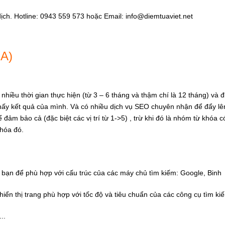
dịch. Hotline: 0943 559 573 hoặc Email:
info@diemtuaviet.net
A)
nhiều thời gian thực hiện (từ 3 – 6 tháng và thậm chí là 12 tháng) và đ
thấy kết quả của mình. Và có nhiều dịch vụ SEO chuyên nhận để đẩy lê
 đảm bảo cả (đặc biệt các vị trí từ 1->5) , trừ khi đó là nhóm từ khóa 
khóa đó.
 bạn để phù hợp với cấu trúc của các máy chủ tìm kiếm: Google, Binh
 hiển thị trang phù hợp với tốc độ và tiêu chuẩn của các công cụ tìm ki
..