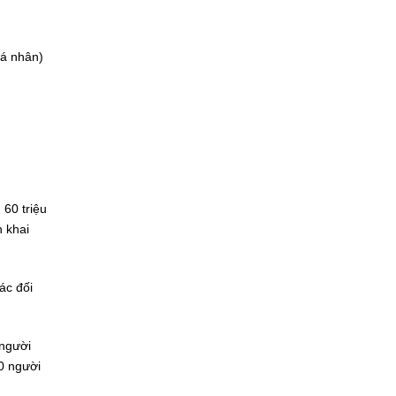
cá nhân)
 60 triệu
 khai
ác đối
 người
00 người