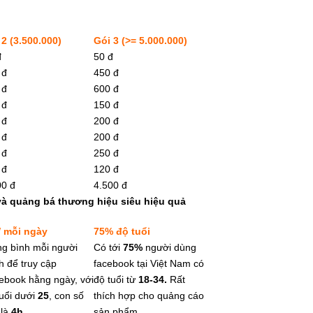
 2 (3.500.000)
Gói 3 (>= 5.000.000)
đ
50 đ
 đ
450 đ
 đ
600 đ
 đ
150 đ
 đ
200 đ
 đ
200 đ
 đ
250 đ
 đ
120 đ
00 đ
4.500 đ
và quảng bá thương hiệu siêu hiệu quả
′
mỗi ngày
75%
độ tuổi
ng bình mỗi người
Có tới
75%
người dùng
h để truy cập
facebook tại Việt Nam có
ebook hằng ngày, với
độ tuổi từ
18-34.
Rất
tuổi dưới
25
, con số
thích hợp cho quảng cáo
 là
4h
.
sản phẩm.