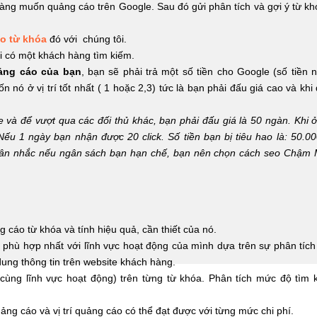
hàng muốn quảng cáo trên Google. Sau đó gửi phân tích và gợi ý từ k
o từ khóa
đó với chúng tôi.
i có một khách hàng tìm kiếm.
ảng cáo của bạn
, bạn sẽ phải trả một số tiền cho Google (số tiền
 nó ở vị trí tốt nhất ( 1 hoặc 2,3) tức là bạn phải đấu giá cao và khi
và để vượt qua các đối thủ khác, bạn phải đấu giá là 50 ngàn. Khi ở v
ếu 1 ngày bạn nhận được 20 click. Số tiền bạn bị tiêu hao là: 50.00
n cân nhắc nếu ngân sách bạn hạn chế, bạn nên chọn cách seo Chậm
cáo từ khóa và tính hiệu quả, cần thiết của nó.
hù hợp nhất với lĩnh vực hoạt động của mình dựa trên sự phân tích 
dung thông tin trên website khách hàng.
 cùng lĩnh vực hoạt động) trên từng từ khóa. Phân tích mức độ tìm 
ng cáo và vị trí quảng cáo có thể đạt được với từng mức chi phí.