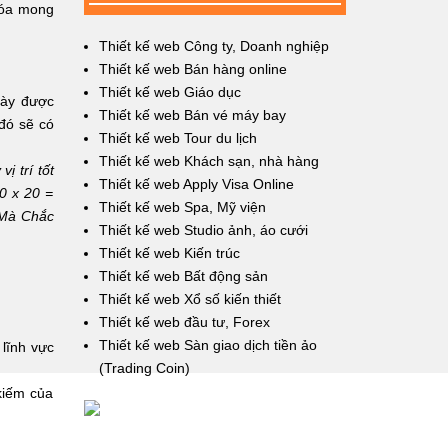
hóa mong
Thiết kế web Công ty, Doanh nghiệp
Thiết kế web Bán hàng online
Thiết kế web Giáo dục
 này được
Thiết kế web Bán vé máy bay
 đó sẽ có
Thiết kế web Tour du lịch
Thiết kế web Khách sạn, nhà hàng
ị trí tốt
Thiết kế web Apply Visa Online
0 x 20 =
Thiết kế web Spa, Mỹ viện
 Mà Chắc
Thiết kế web Studio ảnh, áo cưới
Thiết kế web Kiến trúc
Thiết kế web Bất động sản
Thiết kế web Xổ số kiến thiết
Thiết kế web đầu tư, Forex
Thiết kế web Sàn giao dịch tiền ảo
lĩnh vực
(Trading Coin)
kiếm của