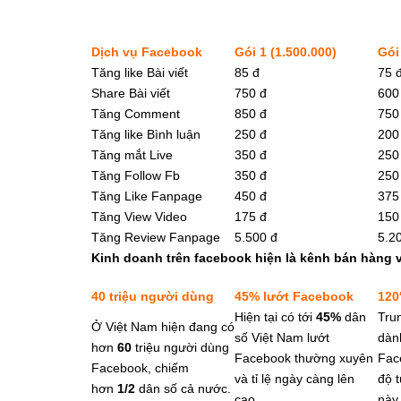
Dịch vụ Facebook
Gói 1 (1.500.000)
Gói
Tăng like Bài viết
85 đ
75 
Share Bài viết
750 đ
600
Tăng Comment
850 đ
750
Tăng like Bình luận
250 đ
200
Tăng mắt Live
350 đ
250
Tăng Follow Fb
350 đ
250
Tăng Like Fanpage
450 đ
375
Tăng View Video
175 đ
150
Tăng Review Fanpage
5.500 đ
5.2
Kinh doanh trên facebook hiện là kênh bán hàng 
40
triệu người dùng
4
5%
lướt Facebook
120
Hiện tại có tới
45%
dân
Tru
Ở Việt Nam hiện đang có
số Việt Nam lướt
dàn
hơn
60
triệu người dùng
Facebook thường xuyên
Fac
Facebook, chiếm
và tỉ lệ ngày càng lên
độ 
hơn
1/
2
dân số cả nước.
cao.
này