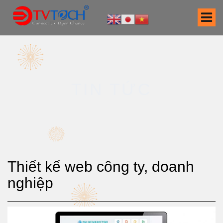
S
k
i
p
t
o
c
TIN TỨC
o
n
t
e
n
t
Thiết kế web công ty, doanh
nghiệp