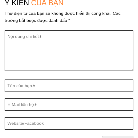
Ý KIẾN
CỦA BẠN
g
Thư điện tử của bạn sẽ không được hiển thị công khai.
Các
a
trường bắt buộc được đánh dấu
*
t
i
o
n