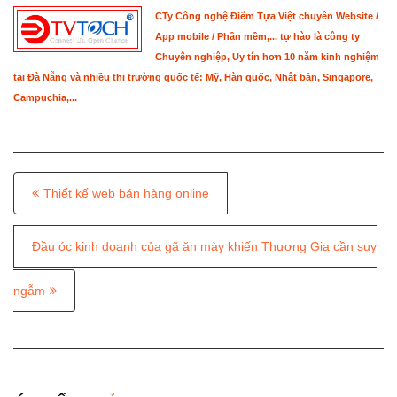
CTy Công nghệ Điểm Tựa Việt chuyên Website /
App mobile / Phần mềm,... tự hào là công ty
Chuyên nghiệp, Uy tín hơn 10 năm kinh nghiệm
tại Đà Nẵng và nhiều thị trường quốc tế: Mỹ, Hàn quốc, Nhật bản, Singapore,
Campuchia,...
P
Thiết kế web bán hàng online
o
s
Đầu óc kinh doanh của gã ăn mày khiến Thương Gia cần suy
t
ngẫm
n
a
v
i