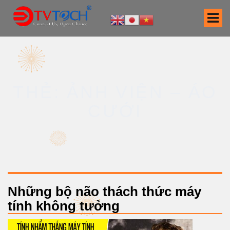
S
k
i
p
t
o
c
THẺ: ẢNH VIỆN – ÁO
o
n
CƯỚI
t
e
n
t
Những bộ não thách thức máy
tính không tưởng