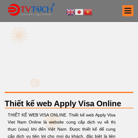
S
k
i
p
t
o
c
TIN TỨC
o
n
t
e
n
t
Thiết kế web Apply Visa Online
THIẾT KẾ WEB VISA ONLINE. Thiết kế web Apply Visa
Viet Nam Online là website cung cấp dịch vụ về thị
thực (visa) khi đến Việt Nam. Được thiết kế để cung
cấp dịch vụ tiện lợi cho mọi du khách, đặc biệt là liên