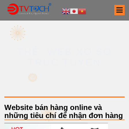
S
k
i
p
t
o
c
THẺ: WEB XO SO
o
n
TRUC TUYEN
t
e
n
t
Website bán hàng online và
những tiêu chí để nhận đơn hàng