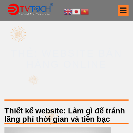
S
k
i
p
t
o
c
THẺ: WEBSITE BÁN
o
n
HÀNG ONLINE
t
e
n
t
Thiết kế website: Làm gì để tránh
lãng phí thời gian và tiền bạc