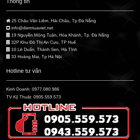
Thông tin
25 Châu Văn Liêm, Hải Châu, Tp Đà Nẵng
info@diemtuaviet.net
19 Nguyễn Mộng Tuân, Hòa Khánh, Tp. Đà Nẵng
32P Khu Đô Thị An Cựu, TP Huế
10 Lê Duẩn, Thành Sen, Hà Tĩnh
33 Hoàng Mai, Tp Hà Nội
Hotline tư vấn
Kinh Doanh:
0977.080.986
TV Kỹ Thuật:
0905.559.573