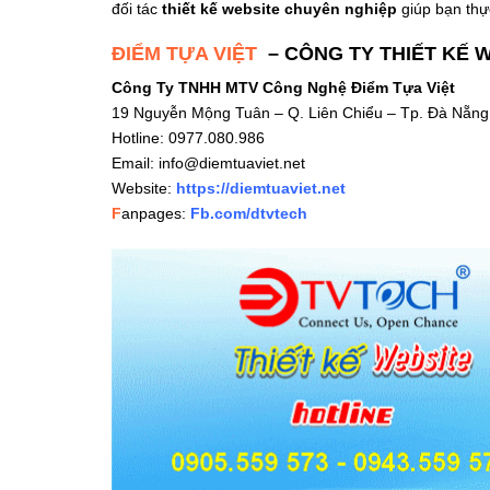
đối tác
thiết kế website chuyên nghiệp
giúp bạn thự
ĐIỂM TỰA VIỆT
– CÔNG TY THIẾT KẾ
Công Ty TNHH MTV Công Nghệ Điểm Tựa Việt
19 Nguyễn Mộng Tuân – Q. Liên Chiểu – Tp. Đà Nẵng
Hotline: 0977.080.986
Email:
info@diemtuaviet.net
Website:
https://diemtuaviet.net
F
anpages:
Fb.com/dtvtech