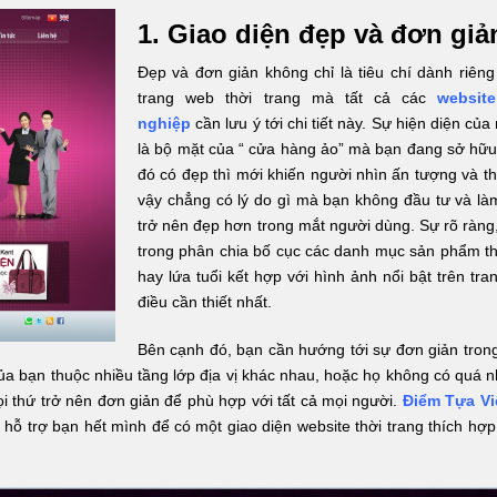
1. Giao diện đẹp và đơn giả
Đẹp và đơn giản không chỉ là tiêu chí dành riêng
trang web thời trang mà tất cả các
websit
nghiệp
cần lưu ý tới chi tiết này. Sự hiện diện của
là bộ mặt của “ cửa hàng ảo” mà bạn đang sở hữu
đó có đẹp thì mới khiến người nhìn ấn tượng và th
vậy chẳng có lý do gì mà bạn không đầu tư và là
trở nên đẹp hơn trong mắt người dùng. Sự rõ ràng
trong phân chia bố cục các danh mục sản phẩm t
hay lứa tuổi kết hợp với hình ảnh nổi bật trên tra
điều cần thiết nhất.
Bên cạnh đó, bạn cần hướng tới sự đơn giản trong
ủa bạn thuộc nhiều tầng lớp địa vị khác nhau, hoặc họ không có quá n
ọi thứ trở nên đơn giản để phù hợp với tất cả mọi người.
Điểm Tựa Vi
 hỗ trợ bạn hết mình để có một giao diện website thời trang thích hợ