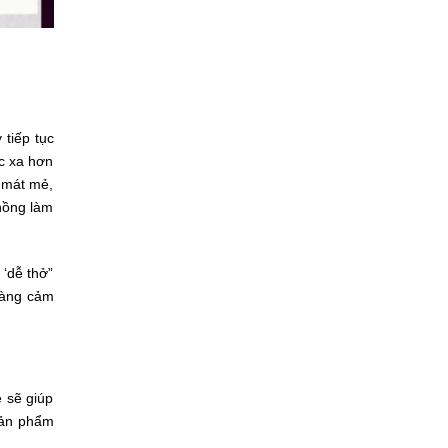
tiếp tục
c xa hơn
ự mát mẻ,
hồng làm
 ‘dễ thở”
 hàng cảm
 sẽ giúp
sản phẩm