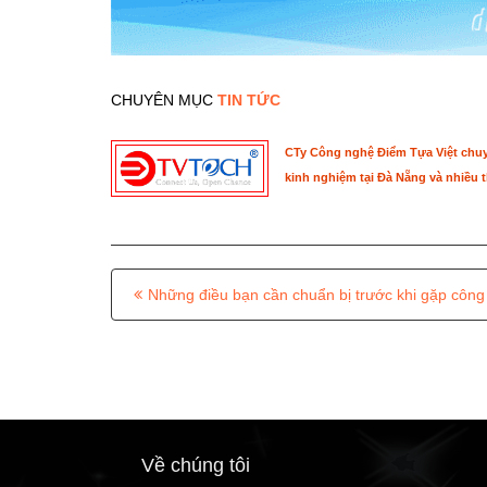
CHUYÊN MỤC
TIN TỨC
CTy Công nghệ Điểm Tựa Việt chuyê
kinh nghiệm tại Đà Nẵng và nhiều t
P
Những điều bạn cần chuẩn bị trước khi gặp công t
o
s
t
n
a
Về chúng tôi