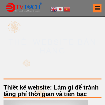
S
k
i
p
t
o
c
THẺ: WEBSITE BÁN
o
n
HÀNG
t
e
n
t
Thiết kế website: Làm gì để tránh
lãng phí thời gian và tiền bạc