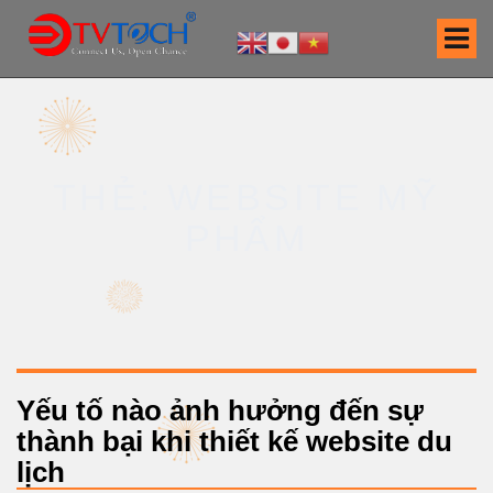
S
k
i
p
t
o
c
THẺ: WEBSITE MỸ
o
n
PHẨM
t
e
n
t
Yếu tố nào ảnh hưởng đến sự
thành bại khi thiết kế website du
lịch