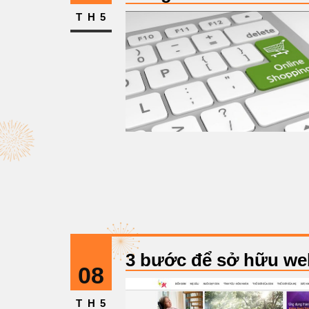
TH5
3 bước để sở hữu web
08
TH5