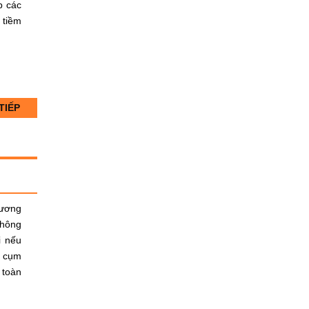
p các
 tiềm
TIẾP
tương
không
i nếu
a cụm
 toàn