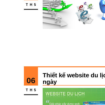
TH5
Thiết kế website du l
06
ngày
TH5