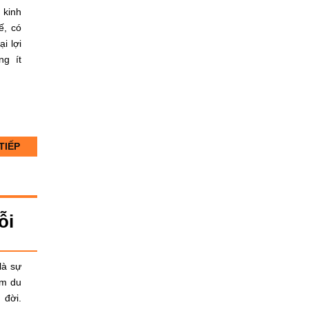
 kinh
ế, có
i lợi
g ít
TIẾP
ỗi
là sự
ẩm du
 đời.