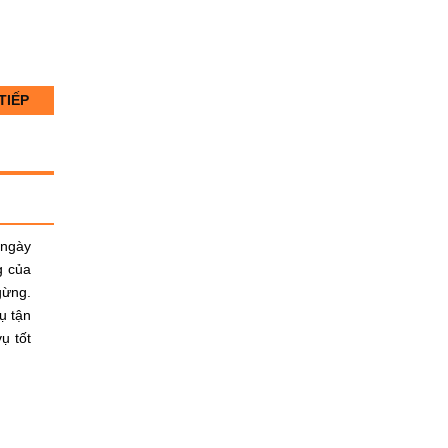
TIẾP
 ngày
g của
ừng.
ụ tận
ụ tốt