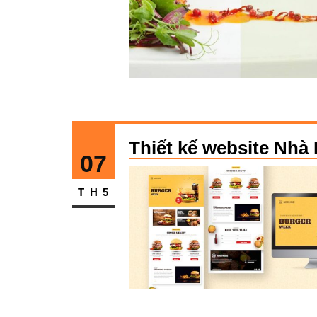
Thiết kế website Nh
07
TH5