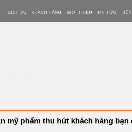
T
DỊCH VỤ
KHÁCH HÀNG
GIỚI THIỆU
TIN TỨC
LIÊN
R
A
N
G
Ỹ PHẨM
C
H
Ủ
bán mỹ phẩm thu hút khách hàng bạn