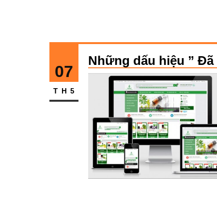
Những dấu hiệu ” Đã đ
07
TH5