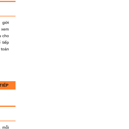
 giới
c xem
u cho
 tiếp
 toán
TIẾP
a mỗi