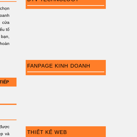
 chọn
oanh
ê cửa
ếu tố
 bạn,
hoàn
FANPAGE KINH DOANH
TIẾP
được
THIẾT KẾ WEB
ệp và