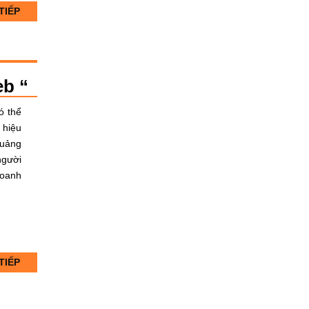
TIẾP
eb “
ó thể
 hiệu
quảng
người
doanh
TIẾP