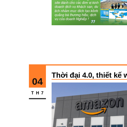
Thời đại 4.0, thiết kế
04
TH7