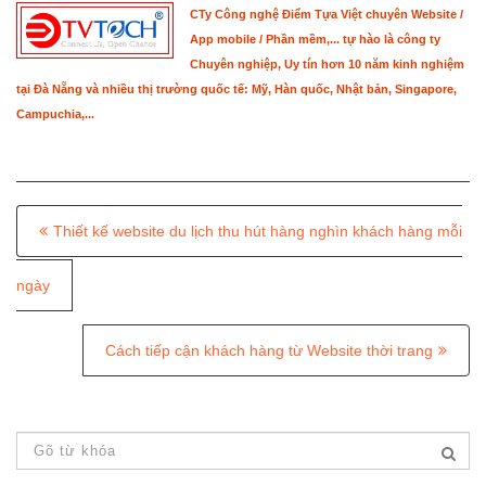
CTy Công nghệ Điểm Tựa Việt chuyên Website /
App mobile / Phần mềm,... tự hào là công ty
Chuyên nghiệp, Uy tín hơn 10 năm kinh nghiệm
tại Đà Nẵng và nhiều thị trường quốc tế: Mỹ, Hàn quốc, Nhật bản, Singapore,
Campuchia,...
P
Thiết kế website du lịch thu hút hàng nghìn khách hàng mỗi
o
s
ngày
t
Cách tiếp cận khách hàng từ Website thời trang
n
a
v
i