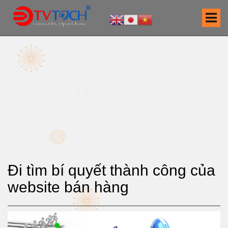
S
k
i
p
t
o
c
TIN TỨC
o
n
t
e
n
t
Đi tìm bí quyết thành công của
website bán hàng