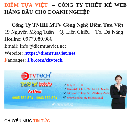
ĐIỂM TỰA VIỆT
– CÔNG TY THIẾT KẾ WEB
HÀNG ĐẦU CHO DOANH NGHIỆP
Công Ty TNHH MTV Công Nghệ Điểm Tựa Việt
19 Nguyễn Mộng Tuân – Q. Liên Chiểu – Tp. Đà Nẵng
Hotline: 0977.080.986
Email:
info@diemtuaviet.net
Website:
https://diemtuaviet.net
F
anpages:
Fb.com/dtvtech
CHUYÊN MỤC
TIN TỨC