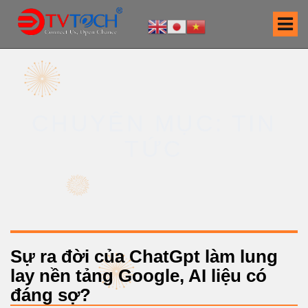
S
k
i
p
t
o
c
CHUYÊN MỤC: TIN
o
n
TỨC
t
e
n
t
Sự ra đời của ChatGpt làm lung
lay nền tảng Google, AI liệu có
đáng sợ?