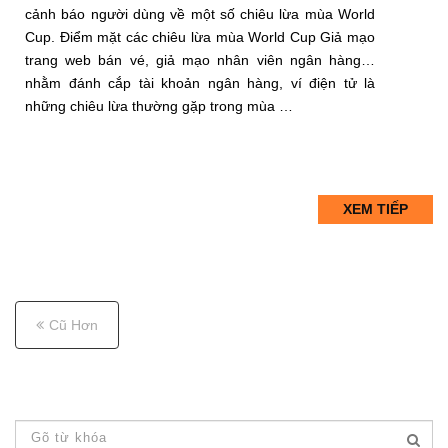
cảnh báo người dùng về một số chiêu lừa mùa World
Cup. Điểm mặt các chiêu lừa mùa World Cup Giả mạo
trang web bán vé, giả mạo nhân viên ngân hàng…
nhằm đánh cắp tài khoản ngân hàng, ví điện tử là
những chiêu lừa thường gặp trong mùa …
XEM TIẾP
P
o
Cũ Hơn
s
t
s