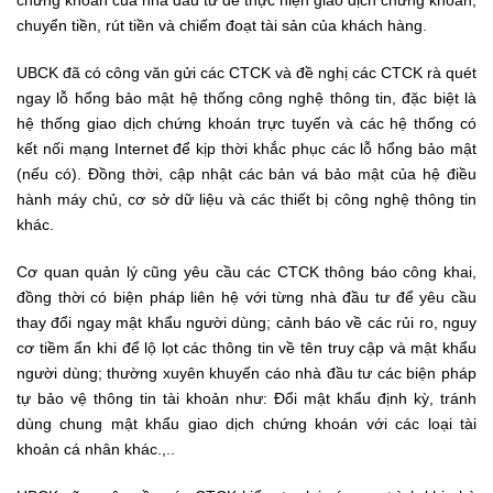
chứng khoán của nhà đầu tư để thực hiện giao dịch chứng khoán,
chuyển tiền, rút tiền và chiếm đoạt tài sản của khách hàng.
UBCK đã có công văn gửi các CTCK và đề nghị các CTCK rà quét
ngay lỗ hổng bảo mật hệ thống công nghệ thông tin, đặc biệt là
hệ thống giao dịch chứng khoán trực tuyến và các hệ thống có
kết nối mạng Internet để kịp thời khắc phục các lỗ hổng bảo mật
(nếu có). Đồng thời, cập nhật các bản vá bảo mật của hệ điều
hành máy chủ, cơ sở dữ liệu và các thiết bị công nghệ thông tin
khác.
Cơ quan quản lý cũng yêu cầu các CTCK thông báo công khai,
đồng thời có biện pháp liên hệ với từng nhà đầu tư để yêu cầu
thay đổi ngay mật khẩu người dùng; cảnh báo về các rủi ro, nguy
cơ tiềm ẩn khi để lộ lọt các thông tin về tên truy cập và mật khẩu
người dùng; thường xuyên khuyến cáo nhà đầu tư các biện pháp
tự bảo vệ thông tin tài khoản như: Đổi mật khẩu định kỳ, tránh
dùng chung mật khẩu giao dịch chứng khoán với các loại tài
khoản cá nhân khác.,..