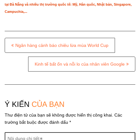
tại Đà Nẵng và nhiều thị trường quốc tế: Mỹ, Hàn quốc, Nhật bản, Singapore,
Campuchia,...
P
Ngân hàng cảnh báo chiêu lừa mùa World Cup
o
s
Kinh tế bất ổn và nỗi lo của nhân viên Google
t
n
a
v
Ý KIẾN
CỦA BẠN
i
Thư điện tử của bạn sẽ không được hiển thị công khai.
Các
g
trường bắt buộc được đánh dấu
*
a