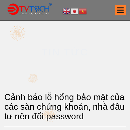
S
k
i
p
t
o
c
TIN TỨC
o
n
t
e
n
t
Cảnh báo lỗ hổng bảo mật của
các sàn chứng khoán, nhà đầu
tư nên đổi password