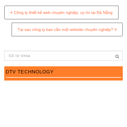
P
Công ty thiết kế web chuyên nghiệp, uy tín tại Đà Nẵng
o
s
Tại sao công ty bạn cần một website chuyên nghiệp?
t
n
a
v
DTV TECHNOLOGY
i
g
a
t
i
o