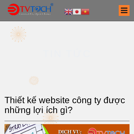
S
k
i
p
t
o
c
TIN TỨC
o
n
t
e
n
t
Thiết kế website công ty được
những lợi ích gì?