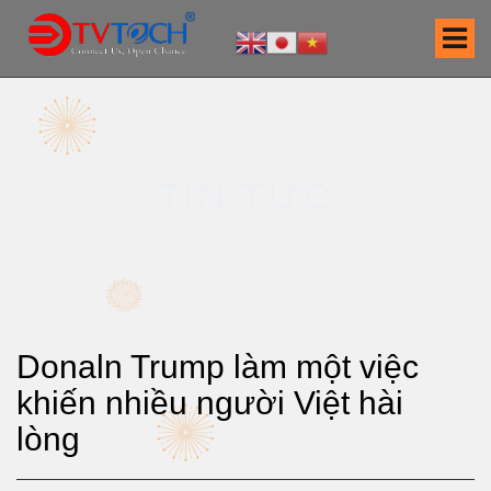
S
k
i
p
t
o
c
TIN TỨC
o
n
t
e
n
t
Donaln Trump làm một việc
khiến nhiều người Việt hài
lòng