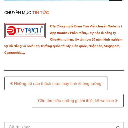
CHUYÊN MỤC
TIN TỨC
CTy Công nghệ Điểm Tựa Việt chuyên Website /
App mobile / Phần mềm,... tự hào là công ty
Chuyên nghiệp, Uy tín hơn 10 năm kinh nghiệm
tại Đà Nẵng và nhiều thị trường quốc tế: Mỹ, Hàn quốc, Nhật bản, Singapore,
Campuchia,...
P
Những bộ não thách thức máy tính không tưởng
o
s
Cần tìm hiểu những gì khi thiết kế website
t
n
a