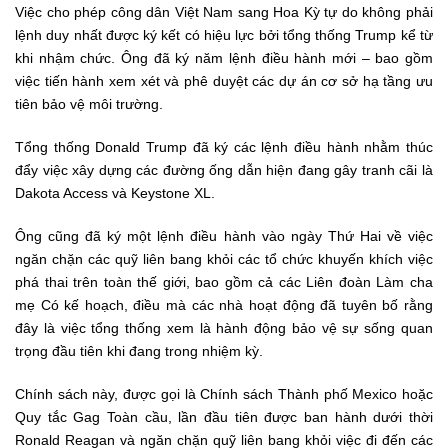
Việc cho phép công dân Việt Nam sang Hoa Kỳ tự do không phải
lệnh duy nhất được ký kết có hiệu lực bởi tổng thống Trump kể từ
khi nhậm chức. Ông đã ký năm lệnh điều hành mới – bao gồm
việc tiến hành xem xét và phê duyệt các dự án cơ sở hạ tầng ưu
tiên bảo vệ môi trường.
Tổng thống Donald Trump đã ký các lệnh điều hành nhằm thúc
đẩy việc xây dựng các đường ống dẫn hiện đang gây tranh cãi là
Dakota Access và Keystone XL.
Ông cũng đã ký một lệnh điều hành vào ngày Thứ Hai về việc
ngăn chặn các quỹ liên bang khỏi các tổ chức khuyến khích việc
phá thai trên toàn thế giới, bao gồm cả các Liên đoàn Làm cha
mẹ Có kế hoạch, điều mà các nhà hoạt động đã tuyên bố rằng
đây là việc tổng thống xem là hành động bảo vệ sự sống quan
trọng đầu tiên khi đang trong nhiệm kỳ.
Chính sách này, được gọi là Chính sách Thành phố Mexico hoặc
Quy tắc Gag Toàn cầu, lần đầu tiên được ban hành dưới thời
Ronald Reagan và ngăn chặn quỹ liên bang khỏi việc đi đến các