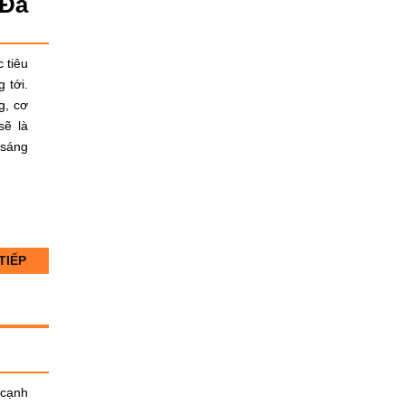
 Đà
 tiêu
 tới.
g, cơ
sẽ là
 sáng
TIẾP
 cạnh