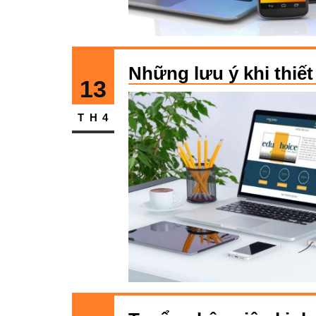
Những lưu ý khi thiế
13
TH4