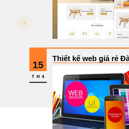
Thiết kế web giá rẻ Đ
15
TH4