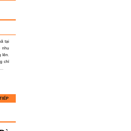
ã tại
o nhu
 lên.
g chỉ
 …
TIẾP