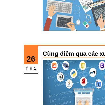
Cùng điểm qua các xu
26
TH1