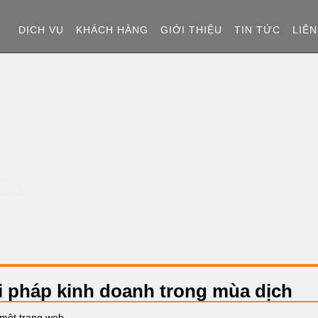
T
DỊCH VỤ
KHÁCH HÀNG
GIỚI THIỆU
TIN TỨC
LIÊN
R
A
N
G
EB
C
H
Ủ
ải pháp kinh doanh trong mùa dịch
một trang web,