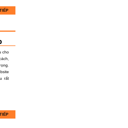
TIẾP
p
u cho
cách,
rọng.
bsite
u rất
TIẾP