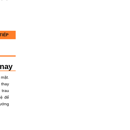
TIẾP
 nay
 mặt.
 thay
 trau
hệ để
hướng