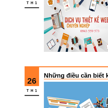
TH1
Những điều cần biết k
26
TH1