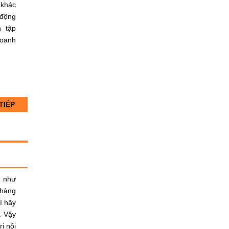
 khác
 động
n tập
doanh
TIẾP
g như
 hàng
ì hãy
. Vậy
ị nội