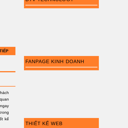
TIẾP
FANPAGE KINH DOANH
khách
 quan
 ngay
trong
ết kế
THIẾT KẾ WEB