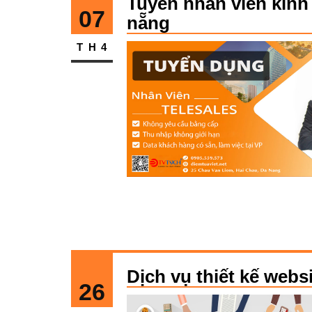
Tuyển nhân viên kinh 
07
nẵng
TH4
Dịch vụ thiết kế webs
26