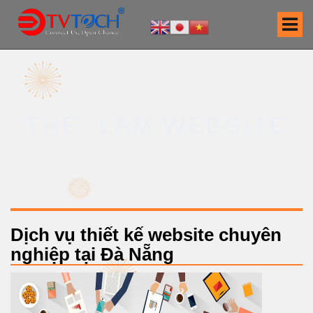
S
k
i
p
t
o
c
THẺ: LAM WEBSITE
o
n
t
e
n
t
Dịch vụ thiết kế website chuyên
nghiệp tại Đà Nẵng