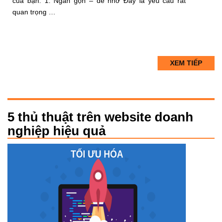
của bạn. 1. Ngắn gọn – dễ nhớ Đây là yêu cầu rất
quan trọng …
XEM TIẾP
5 thủ thuật trên website doanh
nghiệp hiệu quả