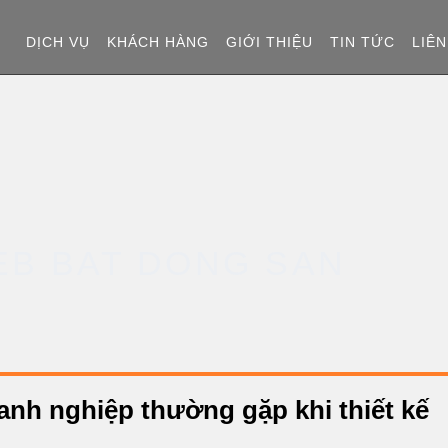
T
DỊCH VỤ
KHÁCH HÀNG
GIỚI THIỆU
TIN TỨC
LIÊN
R
A
N
G
WEB BAT DONG SAN
C
H
Ủ
nh nghiệp thường gặp khi thiết kế