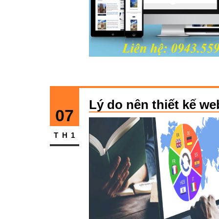
Lý do nên thiết kế w
07
TH1