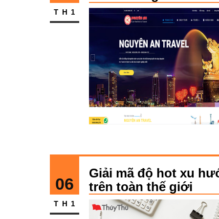
TH1
Giải mã độ hot xu hư
06
trên toàn thế giới
TH1