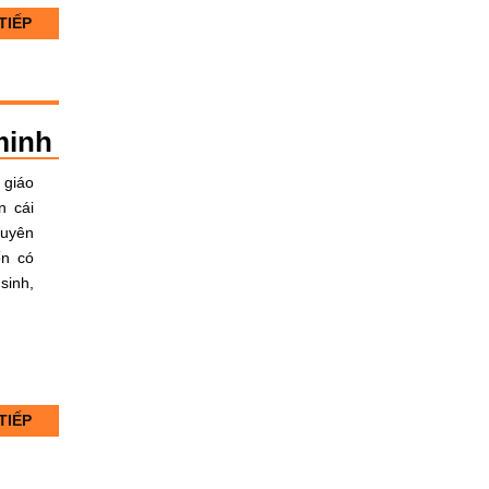
TIẾP
minh
 giáo
n cái
huyên
ốn có
sinh,
TIẾP