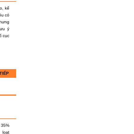
o, kể
ều có
Nhưng
lưu ý
ố cục
TIẾP
c 35%
 loạt