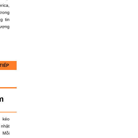
ica,
trong
g tin
lượng
TIẾP
m
g kéo
 nhật
. Mỗi