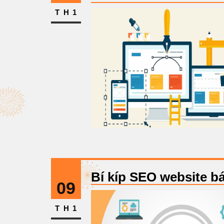
TH1
Bí kíp SEO website b
09
TH1