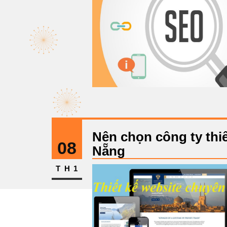
Nên chọn công ty thiế
08
Nẵng
TH1