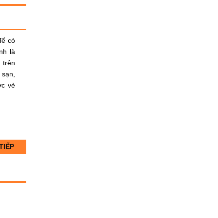
để có
nh là
 trên
 sạn,
ợc vẻ
TIẾP