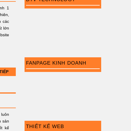
ình 1
hiên,
m các
t lớn
bsite
FANPAGE KINH DOANH
TIẾP
 luôn
n sản
THIẾT KẾ WEB
ết kế