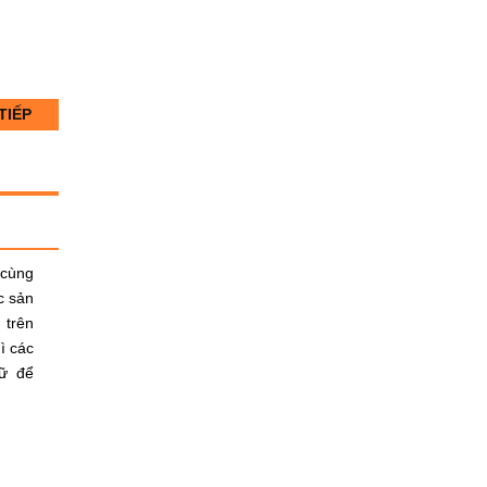
TIẾP
 cùng
c sản
 trên
ì các
gữ để