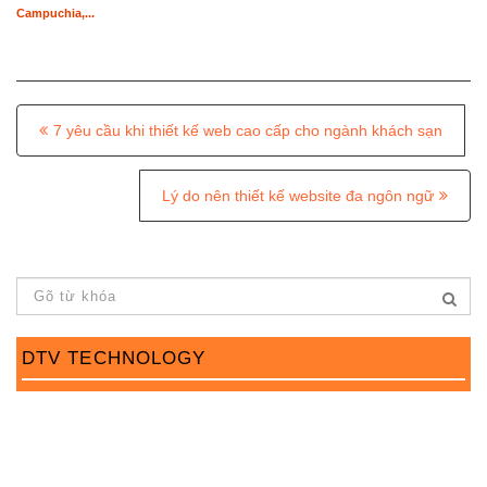
Campuchia,...
P
7 yêu cầu khi thiết kế web cao cấp cho ngành khách sạn
o
s
Lý do nên thiết kế website đa ngôn ngữ
t
n
a
v
DTV TECHNOLOGY
i
g
a
t