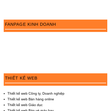
i
o
n
FANPAGE KINH DOANH
THIẾT KẾ WEB
Thiết kế web Công ty, Doanh nghiệp
Thiết kế web Bán hàng online
Thiết kế web Giáo dục
Thiết kế web Bán vé máy bay