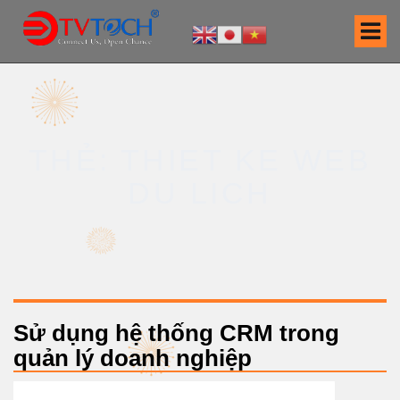
S
k
i
p
t
o
c
THẺ: THIET KE WEB
o
n
DU LICH
t
e
n
t
Sử dụng hệ thống CRM trong
quản lý doanh nghiệp