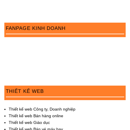
a
t
i
FANPAGE KINH DOANH
o
n
THIẾT KẾ WEB
Thiết kế web Công ty, Doanh nghiệp
Thiết kế web Bán hàng online
Thiết kế web Giáo dục
Thiết kế web Bán vé máy bay