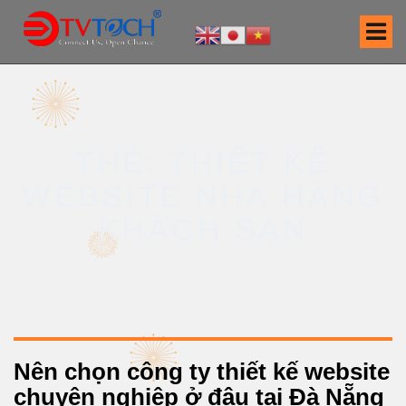
S
k
i
p
t
o
c
THẺ: THIẾT KẾ
o
n
WEBSITE NHÀ HÀNG
t
e
KHÁCH SẠN
n
t
Nên chọn công ty thiết kế website
chuyên nghiệp ở đâu tại Đà Nẵng