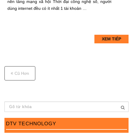
nền tảng mạng xã hội Thời đại công nghệ số, người
dùng internet đều có ít nhất 1 tài khoản …
XEM TIẾP
P
o
Cũ Hơn
s
t
s
n
a
DTV TECHNOLOGY