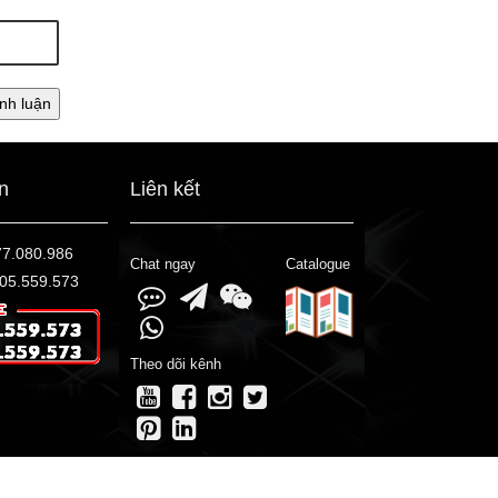
ấn
Liên kết
77.080.986
Chat ngay
Catalogue
05.559.573
Theo dõi kênh