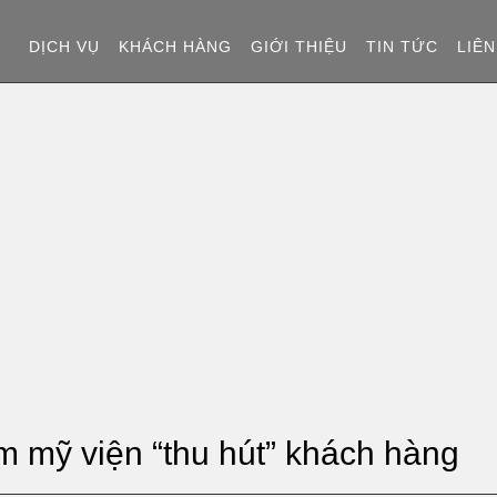
T
DỊCH VỤ
KHÁCH HÀNG
GIỚI THIỆU
TIN TỨC
LIÊN
R
A
N
G
C
H
Ủ
m mỹ viện “thu hút” khách hàng