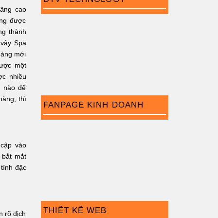
nâng cao
ũng được
ng thành
ì vậy Spa
 hàng mới
được một
ợc nhiều
ế nào để
hàng, thì
FANPAGE KINH DOANH
 cập vào
, bắt mắt
tính đặc
THIẾT KẾ WEB
n rõ dịch