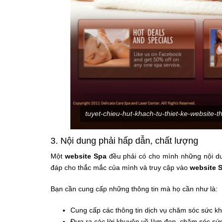
tuyet-chieu-hut-khach-tu-thiet-ke-website-
3. Nội dung phải hấp dẫn, chất lượng
Một
website Spa
đều phải có cho mình những nội dun
đáp cho thắc mắc của mình và truy cập vào
website 
Bạn cần cung cấp những thông tin mà họ cần như là:
Cung cấp các thông tin dịch vụ chăm sóc sức kh
Đưa ra các lời khuyên về làm đẹp, chăm sóc sứ