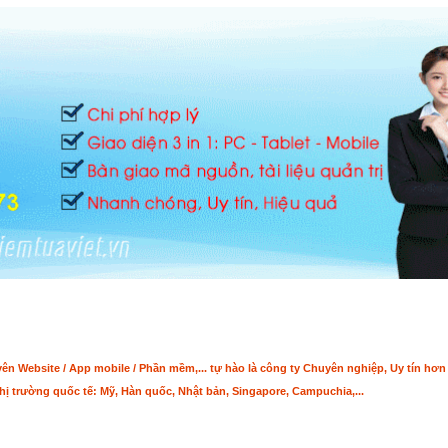
n Website / App mobile / Phần mềm,... tự hào là công ty Chuyên nghiệp, Uy tín hơ
hị trường quốc tế: Mỹ, Hàn quốc, Nhật bản, Singapore, Campuchia,...