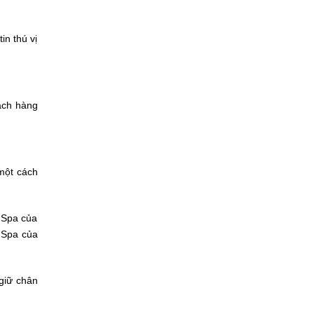
in thú vị
ách hàng
một cách
m Spa của
 Spa của
 giữ chân