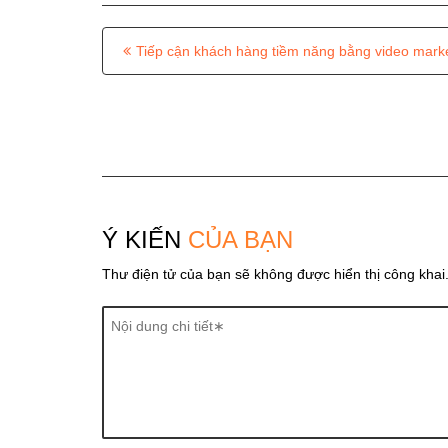
P
Tiếp cận khách hàng tiềm năng bằng video mark
o
s
t
n
a
v
Ý KIẾN
CỦA BẠN
i
Thư điện tử của bạn sẽ không được hiển thị công khai
g
a
t
i
o