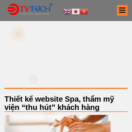
S
k
i
p
t
o
c
THẺ: WEB BAN HANG
o
n
t
e
n
t
Thiết kế website Spa, thẩm mỹ
viện “thu hút” khách hàng