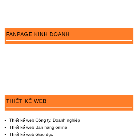
a
t
i
FANPAGE KINH DOANH
o
n
THIẾT KẾ WEB
Thiết kế web Công ty, Doanh nghiệp
Thiết kế web Bán hàng online
Thiết kế web Giáo dục