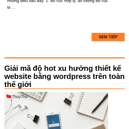
những điều sau đây: 1. Bố cục hợp lý, ấn tượng Bố cục
là …
XEM TIẾP
Giải mã độ hot xu hướng thiết kế
website bằng wordpress trên toàn
thế giới