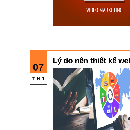
Lý do nên thiết kế w
07
TH1