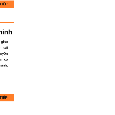
TIẾP
minh
 giáo
n cái
huyên
ốn có
sinh,
TIẾP