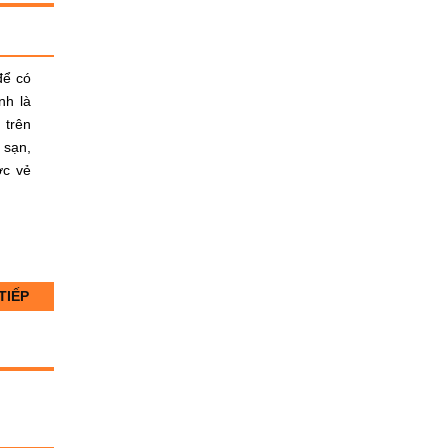
để có
nh là
 trên
 sạn,
ợc vẻ
TIẾP