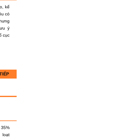
o, kể
ều có
Nhưng
lưu ý
ố cục
TIẾP
c 35%
 loạt