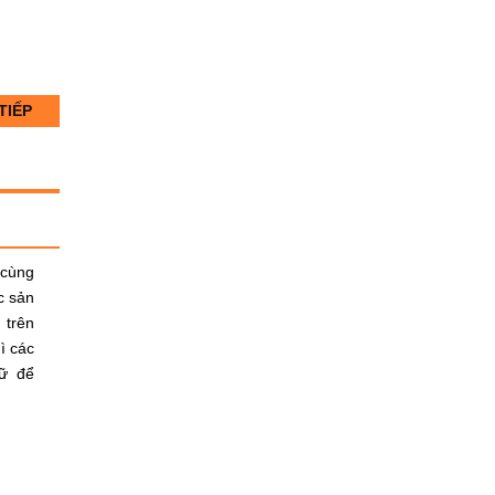
TIẾP
 cùng
c sản
 trên
ì các
gữ để