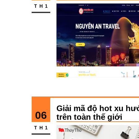
TH1
Giải mã độ hot xu hư
06
trên toàn thế giới
TH1