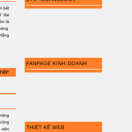
i bất
” đại
òn là
hàng.
Nẵng
FANPAGE KINH DOANH
TIẾP
 nâng
 cũng
THIẾT KẾ WEB
 viện