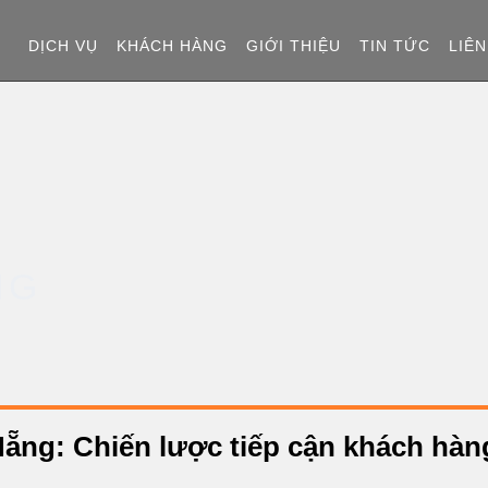
T
DỊCH VỤ
KHÁCH HÀNG
GIỚI THIỆU
TIN TỨC
LIÊN
R
A
N
G
NG
C
H
Ủ
Nẵng: Chiến lược tiếp cận khách hàn