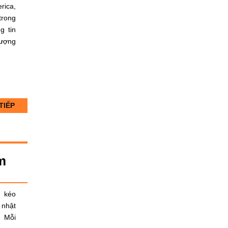
ica,
trong
g tin
lượng
TIẾP
m
g kéo
 nhật
. Mỗi