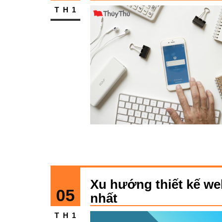
TH1
Xu hướng thiết kế we
05
nhất
TH1