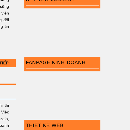
 cũng
 viện
g đối
g tin
FANPAGE KINH DOANH
TIẾP
ị thị
 Việc
zalo,
THIẾT KẾ WEB
doanh