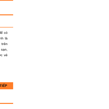
để có
nh là
 trên
 sạn,
ợc vẻ
TIẾP