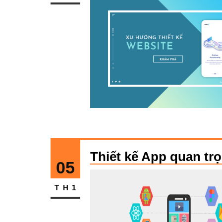
Thiết kế App quan tr
05
TH1