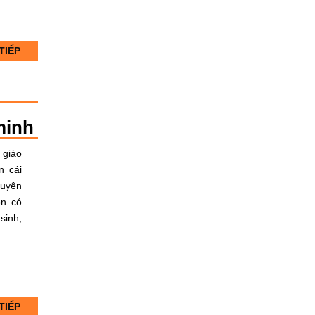
TIẾP
minh
 giáo
n cái
huyên
ốn có
sinh,
TIẾP