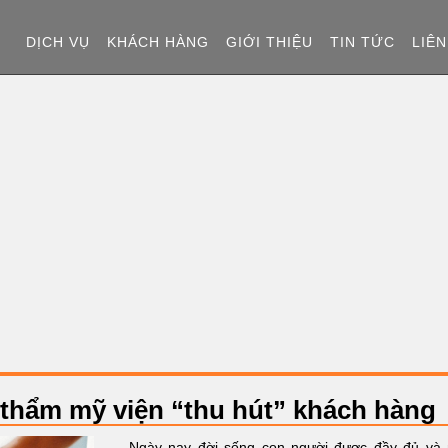
T
DỊCH VỤ
KHÁCH HÀNG
GIỚI THIỆU
TIN TỨC
LIÊN
R
A
N
G
C
H
Ủ
, thẩm mỹ viện “thu hút” khách hàng
Ngày nay đời sống con người được đầy đủ và