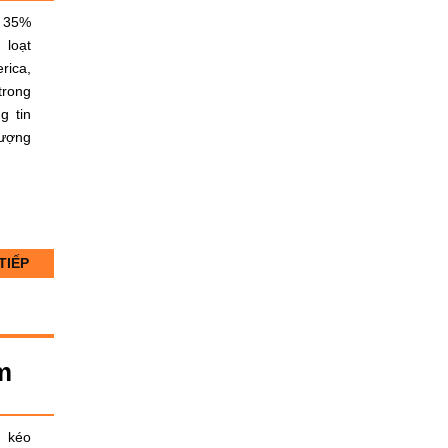
c 35%
 loạt
ica,
trong
g tin
lượng
TIẾP
m
g kéo