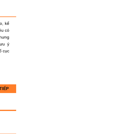
o, kể
ều có
Nhưng
lưu ý
ố cục
TIẾP