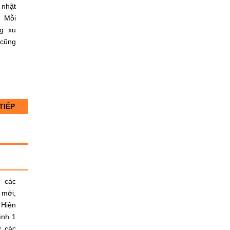
 nhật
. Mỗi
g xu
 cũng
TIẾP
, các
 mới,
 Hiện
ình 1
ừ các