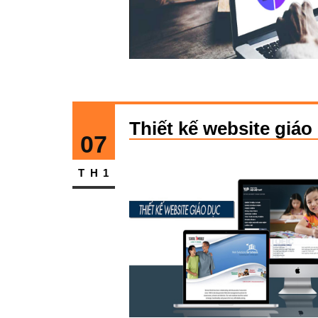
Thiết kế website giá
07
TH1