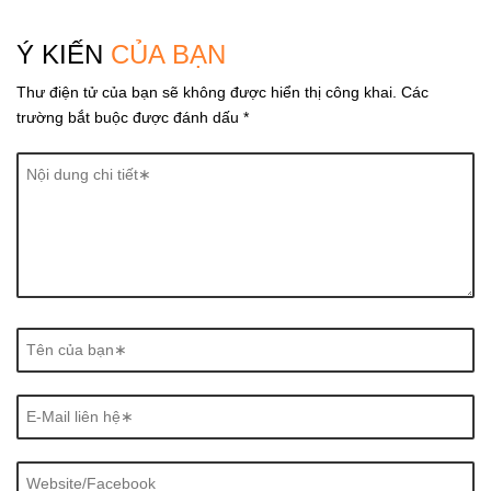
i
Ý KIẾN
CỦA BẠN
g
Thư điện tử của bạn sẽ không được hiển thị công khai.
Các
a
trường bắt buộc được đánh dấu
*
t
i
o
n