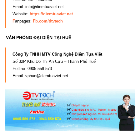
Email:
info@diemtuaviet.net
Website:
https://diemtuaviet.net
F
anpages:
Fb.com/dtvtech
VĂN PHÒNG ĐẠI DIỆN TẠI HUẾ
Công Ty TNHH MTV Công Nghệ Điểm Tựa Việt
Số 32P Khu Đô Thị An Cựu – Thành Phố Huế
Hotline: 0905.559.573
Email:
vphue@diemtuaviet.net