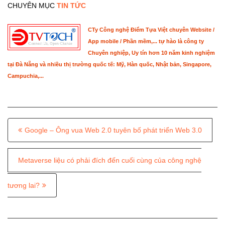
CHUYÊN MỤC
TIN TỨC
CTy Công nghệ Điểm Tựa Việt chuyên Website /
App mobile / Phần mềm,... tự hào là công ty
Chuyên nghiệp, Uy tín hơn 10 năm kinh nghiệm
tại Đà Nẵng và nhiều thị trường quốc tế: Mỹ, Hàn quốc, Nhật bản, Singapore,
Campuchia,...
P
Google – Ông vua Web 2.0 tuyên bố phát triển Web 3.0
o
s
Metaverse liệu có phải đích đến cuối cùng của công nghệ
t
tương lai?
n
a
v