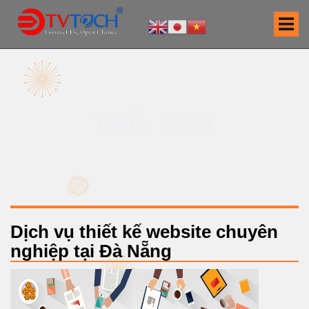
S
k
i
p
t
o
c
THẺ: SPA
o
n
t
e
n
t
Dịch vụ thiết kế website chuyên
nghiệp tại Đà Nẵng