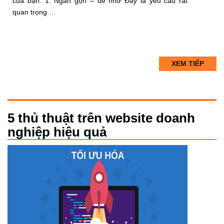
của bạn. 1. Ngắn gọn – dễ nhớ Đây là yêu cầu rất
quan trọng …
XEM TIẾP
5 thủ thuật trên website doanh
nghiệp hiệu quả