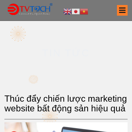
S
k
i
p
t
o
c
TIN TỨC
o
n
t
e
n
t
Thúc đẩy chiến lược marketing
website bất động sản hiệu quả