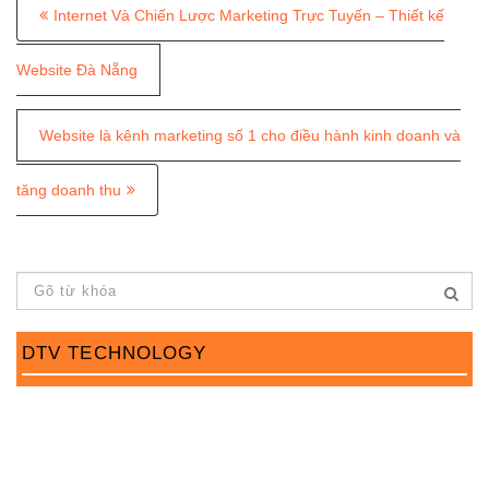
P
Internet Và Chiến Lược Marketing Trực Tuyến – Thiết kế
o
s
Website Đà Nẵng
t
Website là kênh marketing số 1 cho điều hành kinh doanh và
n
a
tăng doanh thu
v
i
g
a
DTV TECHNOLOGY
t
i
o
n