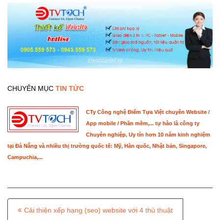
CHUYÊN MỤC
TIN TỨC
CTy Công nghệ Điểm Tựa Việt chuyên Website /
App mobile / Phần mềm,... tự hào là công ty
Chuyên nghiệp, Uy tín hơn 10 năm kinh nghiệm
tại Đà Nẵng và nhiều thị trường quốc tế: Mỹ, Hàn quốc, Nhật bản, Singapore,
Campuchia,...
P
Cải thiện xếp hạng (seo) website với 4 thủ thuật