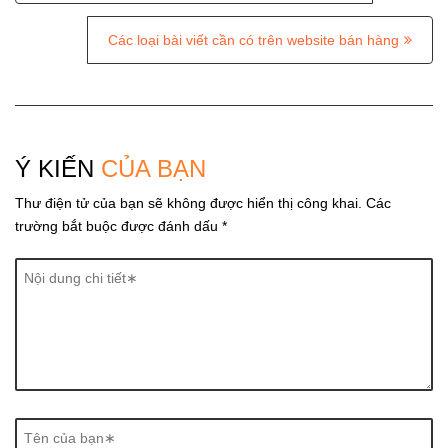
o
s
Các loại bài viết cần có trên website bán hàng
t
n
a
v
Ý KIẾN
CỦA BẠN
i
Thư điện tử của bạn sẽ không được hiển thị công khai.
Các
g
trường bắt buộc được đánh dấu
*
a
t
i
o
n