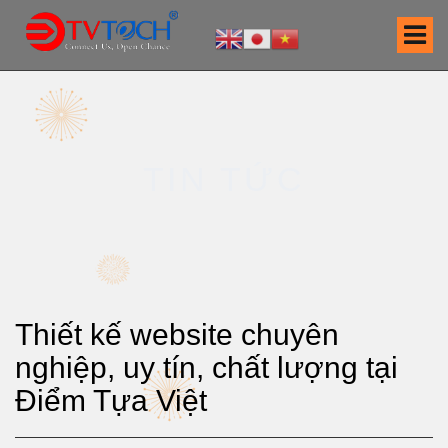
S
k
i
p
t
o
c
TIN TỨC
o
n
t
e
n
t
Thiết kế website chuyên
nghiệp, uy tín, chất lượng tại
Điểm Tựa Việt