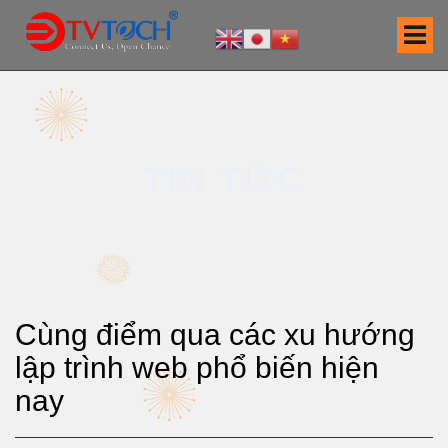
S
k
i
p
t
o
c
TIN TỨC
o
n
t
e
n
t
Cùng điểm qua các xu hướng
lập trình web phổ biến hiện
nay