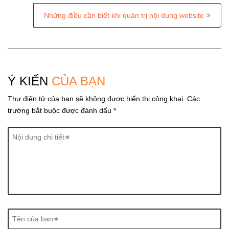
t
Những điều cần biết khi quản trị nội dung website
n
a
v
i
Ý KIẾN
CỦA BẠN
g
Thư điện tử của bạn sẽ không được hiển thị công khai.
Các
a
trường bắt buộc được đánh dấu
*
t
i
o
n