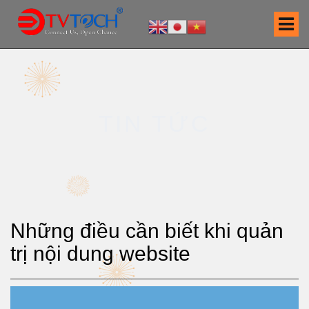
S
k
i
p
t
o
c
TIN TỨC
o
n
t
e
n
t
Những điều cần biết khi quản
trị nội dung website