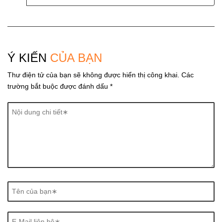
n
a
v
i
Ý KIẾN
CỦA BẠN
g
Thư điện tử của bạn sẽ không được hiển thị công khai.
Các
a
trường bắt buộc được đánh dấu
*
t
i
o
n