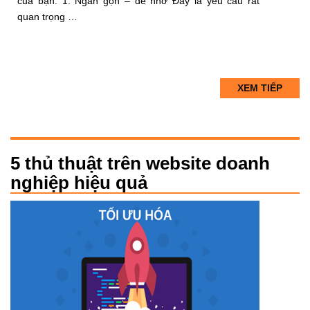
của bạn. 1. Ngắn gọn – dễ nhớ Đây là yêu cầu rất
quan trọng …
XEM TIẾP
5 thủ thuật trên website doanh
nghiệp hiệu quả