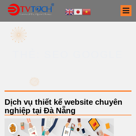
S
k
i
p
t
o
c
THẺ: SEO GOOGLE
o
n
t
e
n
t
Dịch vụ thiết kế website chuyên
nghiệp tại Đà Nẵng