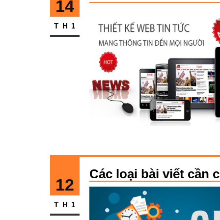
14
TH1
Các loại bài viết cần
12
TH1