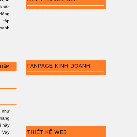
 khác
 động
n tập
doanh
FANPAGE KINH DOANH
TIẾP
g như
 hàng
ì hãy
THIẾT KẾ WEB
. Vậy