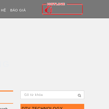
 HỆ
BÁO GIÁ
NG
DTV TECHNOLOGY
 cạnh