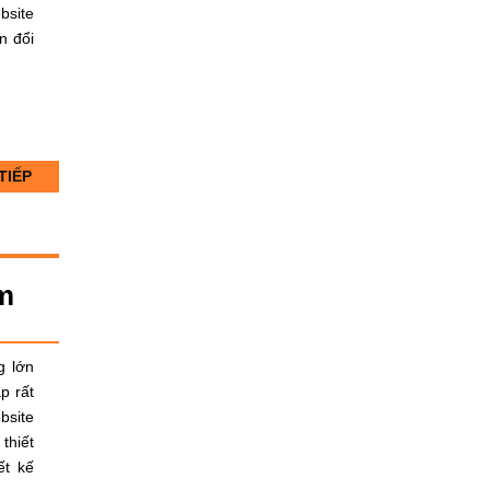
bsite
n đổi
TIẾP
ểm
g lớn
p rất
bsite
thiết
ết kế