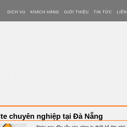
T
DỊCH VỤ
KHÁCH HÀNG
GIỚI THIỆU
TIN TỨC
LIÊN
R
A
N
G
WEB KIẾN TRÚC XÂY DỰ
C
H
Ủ
ite chuyên nghiệp tại Đà Nẵng
Ngày nay đầy rẫy các công ty thiết kế lớn nhỏ