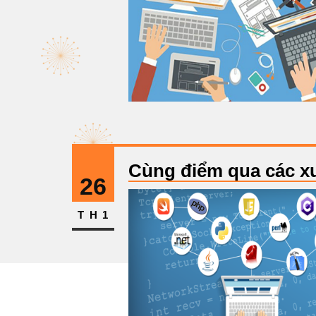
Cùng điểm qua các xu
26
TH1