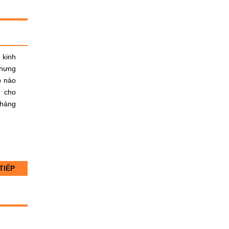
 kinh
Nhưng
p nào
n cho
 hàng
TIẾP