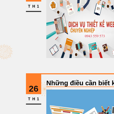
TH1
Những điều cần biết k
26
TH1