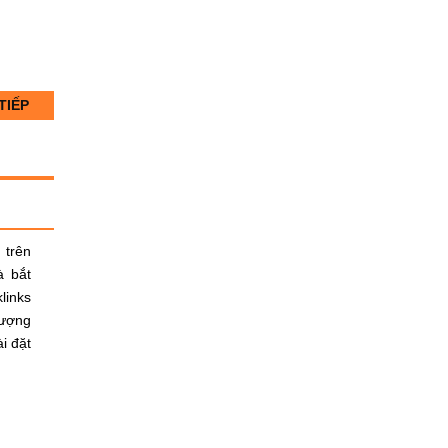
TIẾP
 trên
à bắt
links
lượng
i đặt