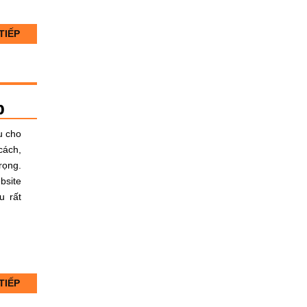
TIẾP
p
u cho
cách,
rọng.
bsite
u rất
TIẾP