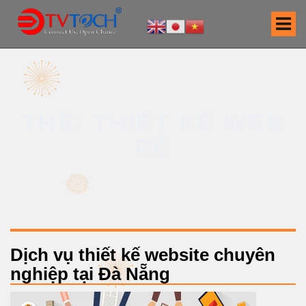
S
k
i
p
t
o
c
THẺ: THIẾT KẾ WEB
o
n
RẺ
t
e
n
t
Dịch vụ thiết kế website chuyên
nghiệp tại Đà Nẵng