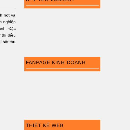
h hot và
nh nghiệp
anh. Đặc
 thì điều
i bật thu
FANPAGE KINH DOANH
THIẾT KẾ WEB