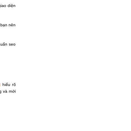
giao diện
a bạn nên
huẩn seo
t
hiểu rõ
g và mới