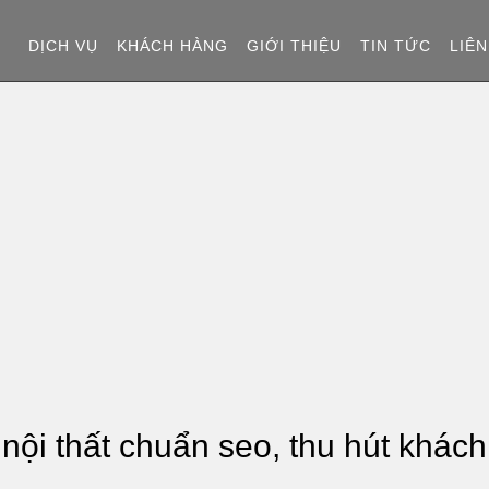
T
DỊCH VỤ
KHÁCH HÀNG
GIỚI THIỆU
TIN TỨC
LIÊN
R
A
N
G
C
H
Ủ
 nội thất chuẩn seo, thu hút khách