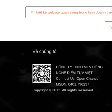
P
Thiết kế website quan trọng trong kinh doanh tr
o
s
S
t
n
a
Về chúng tôi
v
i
CÔNG TY TNHH MTV CÔNG
NGHỆ ĐIỂM TỰA VIỆT
g
Connect Us, Open Chance!
a
MSDN: 0401.796237
Copyright © 2012. All Rights Reserved
t
i
o