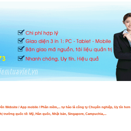
n Website / App mobile / Phần mềm,... tự hào là công ty Chuyên nghiệp, Uy tín hơ
hị trường quốc tế: Mỹ, Hàn quốc, Nhật bản, Singapore, Campuchia,...