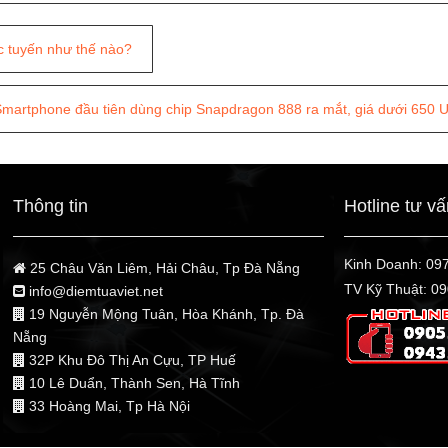
ực tuyến như thế nào?
martphone đầu tiên dùng chip Snapdragon 888 ra mắt, giá dưới 650 
Thông tin
Hotline tư v
Kinh Doanh:
09
25 Châu Văn Liêm, Hải Châu, Tp Đà Nẵng
TV Kỹ Thuật:
09
info@diemtuaviet.net
19 Nguyễn Mộng Tuân, Hòa Khánh, Tp. Đà
Nẵng
32P Khu Đô Thị An Cựu, TP Huế
10 Lê Duẩn, Thành Sen, Hà Tĩnh
33 Hoàng Mai, Tp Hà Nội