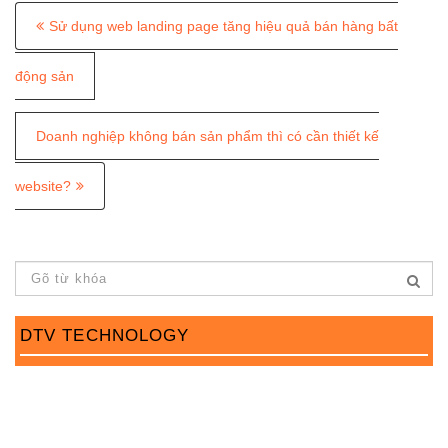
P
Sử dụng web landing page tăng hiệu quả bán hàng bất
o
s
động sản
t
Doanh nghiệp không bán sản phẩm thì có cần thiết kế
n
a
website?
v
i
g
a
DTV TECHNOLOGY
t
i
o
n