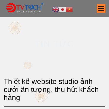
S
k
i
p
t
o
c
TIN TỨC
o
n
t
e
n
t
Thiết kế website studio ảnh
cưới ấn tượng, thu hút khách
hàng